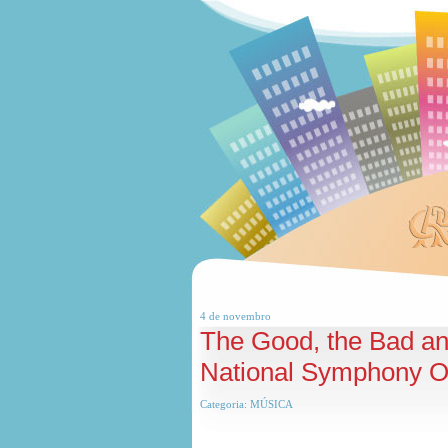
4 de
novembro
The Good, the Bad an
National Symphony Or
Categoria:
MÚSICA