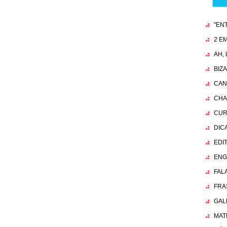
"EN
2 EM
AH,
BIZ
CAN
CHA
CUR
DIC
EDI
ENG
FAL
FRA
GAL
MAT