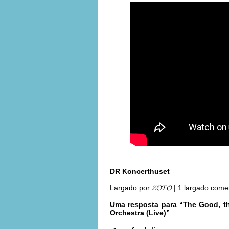
DR Koncerthuset
Largado por
𝓩𝓞𝓣𝓞
|
1 largado come
Uma resposta para “The Good, t
Orchestra (Live)”