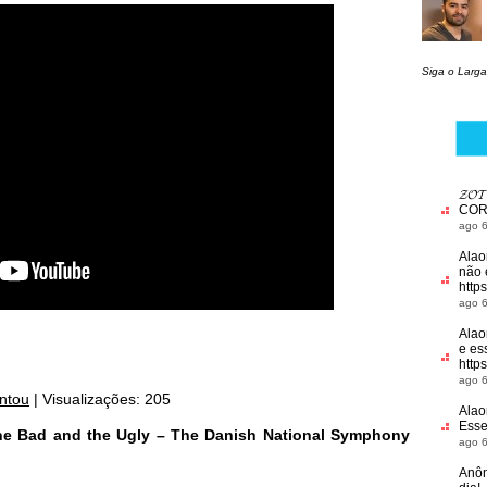
Siga o Larga
𝓩𝓞
COR
ago 6
Alao
não 
http
ago 6
Alao
e es
http
ago 6
ntou
|
Visualizações: 205
Alao
Esse
he Bad and the Ugly – The Danish National Symphony
ago 6
Anô