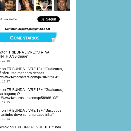
do no Twitter
Contato: largadogri@gmail.com
Comentários
𝓞
on
TRIBUNA LIVRE
: “
3 ► VAI
INTHIANS clique
”
, 12:38
r
on
TRIBUNDA LIVRE 18+
: “
Guaicurus,
é fácil uma manobra dessas
s://www.twpornstars.com/p/78622904
”
, 12:27
r
on
TRIBUNDA LIVRE 18+
: “
Guaicurus,
sa bagunça?
s://www.twpornstars.com/p/58968108
”
, 12:15
r
on
TRIBUNDA LIVRE 18+
: “
Succubus
 anjinho deve ser uma capetinha
”
, 12:14
nimo2
on
TRIBUNDA LIVRE 18+
: “
Bom