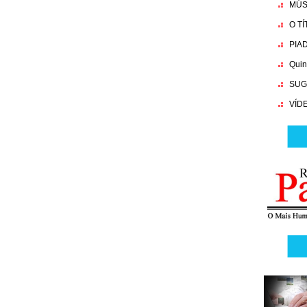
MÚS
O T
PIA
Quin
SUG
VÍD