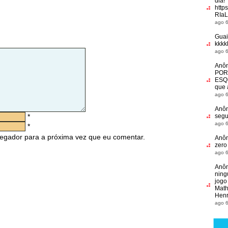
dia!
http
RIaL
ago 6
Guai
kkkkk
ago 6
Anô
POR
ESQ
que a
ago 6
Anô
*
segu
ago 6
*
egador para a próxima vez que eu comentar.
Anô
zero
ago 6
Anô
ning
jogo
Math
Hen
ago 6