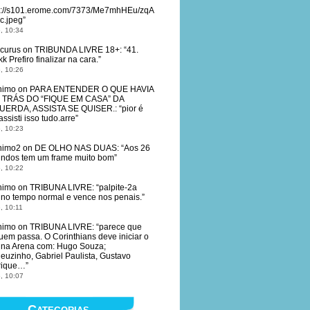
s://s101.erome.com/7373/Me7mhHEu/zqA
c.jpeg
”
, 10:34
curus
on
TRIBUNDA LIVRE 18+
: “
41.
k Prefiro finalizar na cara.
”
, 10:26
nimo
on
PARA ENTENDER O QUE HAVIA
 TRÁS DO “FIQUE EM CASA” DA
UERDA, ASSISTA SE QUISER.
: “
pior é
ssisti isso tudo.arre
”
, 10:23
nimo2
on
DE OLHO NAS DUAS
: “
Aos 26
ndos tem um frame muito bom
”
, 10:22
nimo
on
TRIBUNA LIVRE
: “
palpite-2a
 no tempo normal e vence nos penais.
”
, 10:11
nimo
on
TRIBUNA LIVRE
: “
parece que
uem passa. O Corinthians deve iniciar o
 na Arena com: Hugo Souza;
euzinho, Gabriel Paulista, Gustavo
rique…
”
, 10:07
Categorias