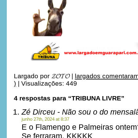
Largado por
𝓩𝓞𝓣𝓞
|
largados comentaram
)
|
Visualizações: 449
4 respostas para “TRIBUNA LIVRE”
Zé Dirceu - Não sou o do mensal
junho 27th, 2024 at 8:37
E o Flamengo e Palmeiras onte
Se ferraram. KKKKK