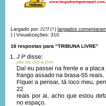
Largado por
𝓩𝓞𝓣𝓞
|
largados comentaram
)
|
Visualizações: 310
16 respostas para “TRIBUNA LIVRE”
J P
disse:
julho 2nd, 2025 at 10:04
Daí eu passei na frente e a placa 
frango assado na brasa-55 reais.
Fiquei a pensar, tá loco meu, pe
22
reais por ai, acho que estou de
no espaço.