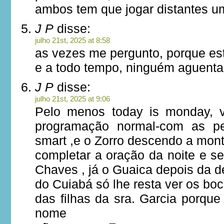
ambos tem que jogar distantes um
J P
disse:
julho 21st, 2025 at 8:58
as vezes me pergunto, porque est
e a todo tempo, ninguém aguent
J P
disse:
julho 21st, 2025 at 9:06
Pelo menos today is monday, 
programação normal-com as pe
smart ,e o Zorro descendo a mon
completar a oração da noite e s
Chaves , já o Guaica depois da d
do Cuiabá só lhe resta ver os bo
das filhas da sra. Garcia porqu
nome