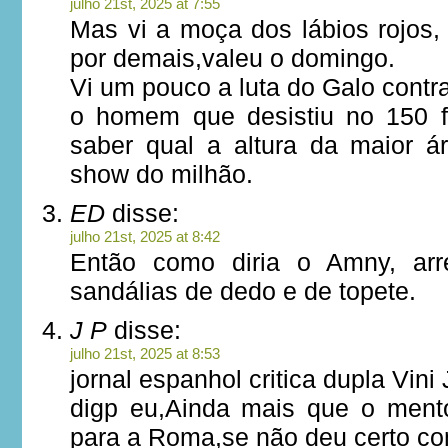
julho 21st, 2025 at 7:55
Mas vi a moça dos lábios rojos,
por demais,valeu o domingo.
Vi um pouco a luta do Galo contr
o homem que desistiu no 150 f
saber qual a altura da maior ár
show do milhão.
ED
disse:
julho 21st, 2025 at 8:42
Então como diria o Amny, arr
sandálias de dedo e de topete.
J P
disse:
julho 21st, 2025 at 8:53
jornal espanhol critica dupla Vini
digp eu,Ainda mais que o mentor
para a Roma,se não deu certo c