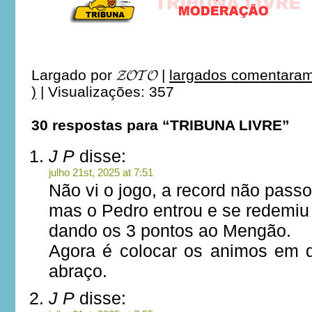
Largado por
𝓩𝓞𝓣𝓞
|
largados comentaram
)
|
Visualizações: 357
30 respostas para “TRIBUNA LIVRE”
J P
disse:
julho 21st, 2025 at 7:51
Não vi o jogo, a record não passo
mas o Pedro entrou e se redemiu
dando os 3 pontos ao Mengão.
Agora é colocar os animos em di
abraço.
J P
disse: