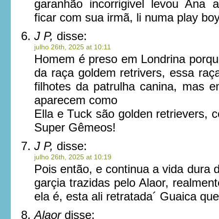
garanhão incorrigivel levou Ana 
ficar com sua irmã, li numa play boy
J P,
disse:
julho 26th, 2025 at 10:11
Homem é preso em Londrina porqu
da raça goldem retrivers, essa raç
filhotes da patrulha canina, mas 
aparecem como
Ella e Tuck são golden retrievers,
Super Gêmeos!
J P,
disse:
julho 26th, 2025 at 10:19
Pois então, e continua a vida dura d
garçia trazidas pelo Alaor, realmen
ela é, esta ali retratada´ Guaica que
Alaor
disse: