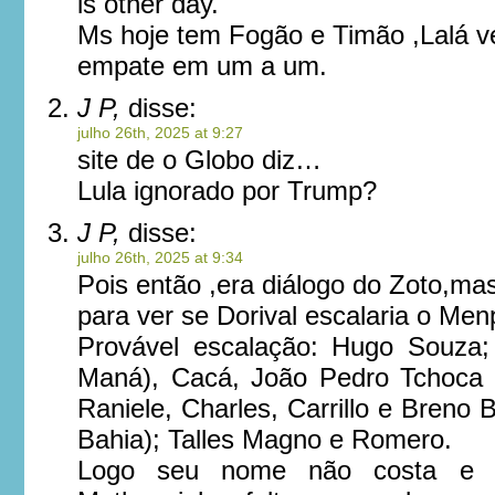
is other day.
Ms hoje tem Fogão e Timão ,Lalá v
empate em um a um.
J P,
disse:
julho 26th, 2025 at 9:27
site de o Globo diz…
Lula ignorado por Trump?
J P,
disse:
julho 26th, 2025 at 9:34
Pois então ,era diálogo do Zoto,mas
para ver se Dorival escalaria o Me
Provável escalação: Hugo Souza;
Maná), Cacá, João Pedro Tchoca e 
Raniele, Charles, Carrillo e Breno 
Bahia); Talles Magno e Romero.
Logo seu nome não costa e 