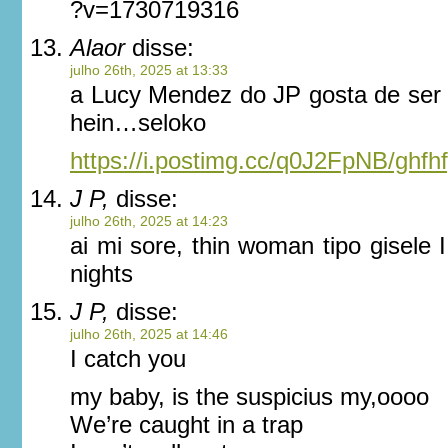
?v=1730719316
Alaor
disse:
julho 26th, 2025 at 13:33
a Lucy Mendez do JP gosta de ser 
hein…seloko
https://i.postimg.cc/q0J2FpNB/ghf
J P,
disse:
julho 26th, 2025 at 14:23
ai mi sore, thin woman tipo gisele 
nights
J P,
disse:
julho 26th, 2025 at 14:46
I catch you
my baby, is the suspicius my,oooo
We’re caught in a trap