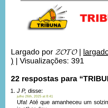
Largado por
𝓩𝓞𝓣𝓞
|
largad
)
|
Visualizações: 391
22 respostas para “TRIB
J P,
disse:
julho 26th, 2025 at 8:41
Ufa! Até que amanheceu um solzi