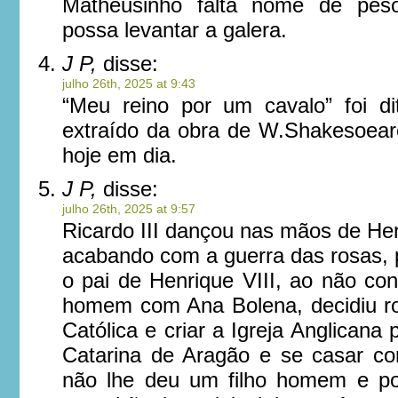
Matheusinho falta nome de pes
possa levantar a galera.
J P,
disse:
julho 26th, 2025 at 9:43
“Meu reino por um cavalo” foi dit
extraído da obra de W.Shakesoea
hoje em dia.
J P,
disse:
julho 26th, 2025 at 9:57
Ricardo III dançou nas mãos de Hen
acabando com a guerra das rosas,
o pai de Henrique VIII, ao não co
homem com Ana Bolena, decidiu r
Católica e criar a Igreja Anglicana 
Catarina de Aragão e se casar c
não lhe deu um filho homem e po