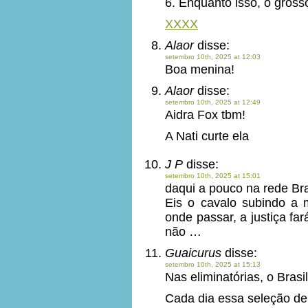
6. Enquanto isso, o gross
XXXX
Alaor
disse:
setembro 10th, 2025 at 12:03
Boa menina!
Alaor
disse:
setembro 10th, 2025 at 12:49
Aidra Fox tbm!
A Nati curte ela
J P
disse:
setembro 10th, 2025 at 15:01
daqui a pouco na rede Bra
Eis o cavalo subindo a
onde passar, a justiça fa
não …
Guaicurus
disse:
setembro 10th, 2025 at 15:13
Nas eliminatórias, o Brasi
Cada dia essa seleção de