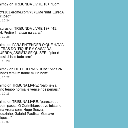
nimo2
on
TRIBUNDA LIVRE 18+
: “
Bom
s://s101.erome.com/7373/Me7mhHEu/zqA
c.jpeg
”
, 10:34
curus
on
TRIBUNDA LIVRE 18+
: “
41.
k Prefiro finalizar na cara.
”
, 10:26
nimo
on
PARA ENTENDER O QUE HAVIA
 TRÁS DO “FIQUE EM CASA” DA
UERDA, ASSISTA SE QUISER.
: “
pior é
ssisti isso tudo.arre
”
, 10:23
nimo2
on
DE OLHO NAS DUAS
: “
Aos 26
ndos tem um frame muito bom
”
, 10:22
nimo
on
TRIBUNA LIVRE
: “
palpite-2a
 no tempo normal e vence nos penais.
”
, 10:11
nimo
on
TRIBUNA LIVRE
: “
parece que
uem passa. O Corinthians deve iniciar o
 na Arena com: Hugo Souza;
euzinho, Gabriel Paulista, Gustavo
rique…
”
, 10:07