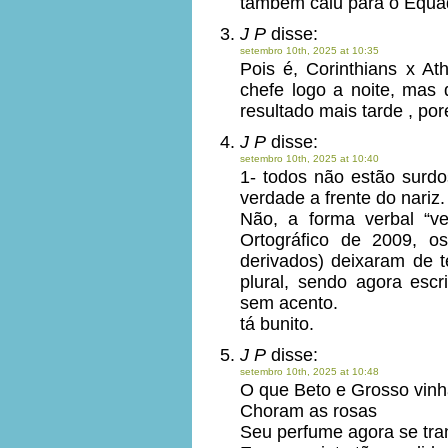
também caiu para o Equado
J P
disse:
setembro 10th, 2025 at 10:35
Pois é, Corinthians x At
chefe logo a noite, mas 
resultado mais tarde , po
J P
disse:
setembro 10th, 2025 at 10:40
1- todos não estão surdo
verdade a frente do nariz.
Não, a forma verbal “
Ortográfico de 2009, os 
derivados) deixaram de t
plural, sendo agora escr
sem acento.
tá bunito.
J P
disse:
setembro 10th, 2025 at 10:48
O que Beto e Grosso vinh
Choram as rosas
Seu perfume agora se tra