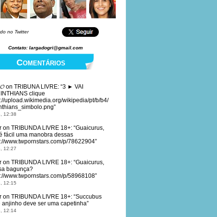
do no Twitter
Contato: largadogri@gmail.com
Comentários
𝓞
on
TRIBUNA LIVRE
: “
3 ► VAI
INTHIANS clique
s://upload.wikimedia.org/wikipedia/pt/b/b4/
nthians_simbolo.png
”
, 12:38
r
on
TRIBUNDA LIVRE 18+
: “
Guaicurus,
é fácil uma manobra dessas
s://www.twpornstars.com/p/78622904
”
, 12:27
r
on
TRIBUNDA LIVRE 18+
: “
Guaicurus,
sa bagunça?
s://www.twpornstars.com/p/58968108
”
, 12:15
r
on
TRIBUNDA LIVRE 18+
: “
Succubus
 anjinho deve ser uma capetinha
”
, 12:14