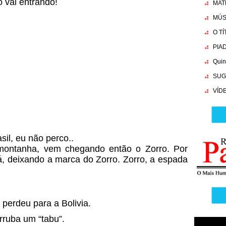
o vai entrando!
MAT
MÚS
O T
PIA
Quin
SUG
VÍD
sil, eu não perco..
 montanha, vem chegando então o Zorro. Por
rá, deixando a marca do Zorro. Zorro, a espada
l perdeu para a Bolivia.
rruba um “tabu”.