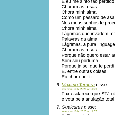
E eu me sinto tão perdido
Choram as rosas
Chora minh’alma
Como um pássaro de as
Nos meus sonhos te proc
Chora minh’alma
Lágrimas que invadem m
Palavras da alma
Lágrimas, a pura linguag
Choram as rosas
Porque não quero estar a
Sem seu perfume
Porque já sei que te perdi
E, entre outras coisas
Eu choro por ti
Máximo Ternura
disse:
setembro 10th, 2025 at 11:29
Fux esclarece que STJ nã
e vota pela anulação total
Guaicurus
disse:
setembro 10th, 2025 at 11:57