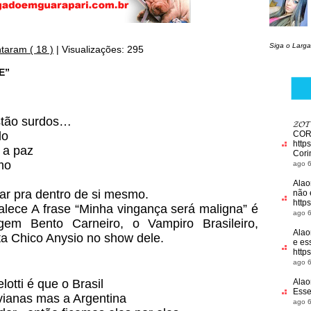
Siga o Larga
taram ( 18 )
|
Visualizações: 295
E”
estão surdos…
𝓩𝓞
do
COR
http
 a paz
Cori
mo
ago 6
Alao
har pra dentro de si mesmo.
não 
http
alece A frase “Minha vingança será maligna” é
ago 6
em Bento Carneiro, o Vampiro Brasileiro,
Alao
ta Chico Anysio no show dele.
e es
http
ago 6
otti é que o Brasil
Alao
Esse
vianas mas a Argentina
ago 6