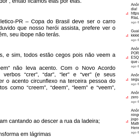
r , então ficamos elas por elas.
Anô
dia!
http
RIaL
hletico-PR – Copa do Brasil deve ser o carro
ago 6
duvido que nosso herói assista, prefere ver o
Guai
rém, seu ibope não terás.
kkkkk
ago 6
Anô
POR
s, e sim, todos estão cegos pois não veem a
ESQ
que a
ago 6
veem” não leva acento. Com o Novo Acordo
verbos “crer”, “dar”, “ler” e “ver” (e seus
Anô
segu
er o acento circunflexo na terceira pessoa do
ago 6
itos como “creem”, “deem”, “leem” e “veem”,
Anô
zero
ago 6
Anô
ning
jogo
am cantando ao descer a rua da ladeira;
Math
Hen
ago 6
nsforma em lágrimas