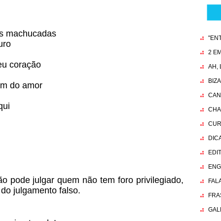
as machucadas
"EN
uro
2 EM
eu coração
AH,
BIZ
em do amor
CAN
qui
CHA
CUR
DIC
EDI
ENG
o pode julgar quem não tem foro privilegiado,
FAL
 do julgamento falso.
FRA
GAL