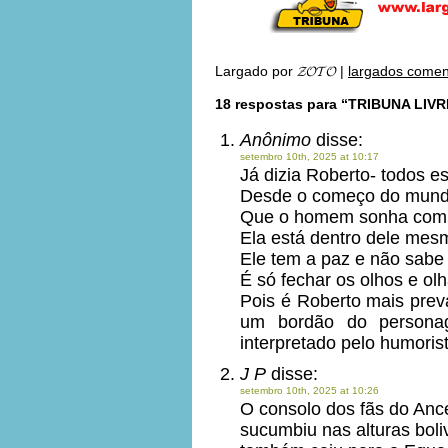
Largado por
𝓩𝓞𝓣𝓞
|
largados comen
18 respostas para “TRIBUNA LIVR
Anônimo
disse:
setembro 10th, 2025 at 10:17
Já dizia Roberto- todos 
Desde o começo do mun
Que o homem sonha com
Ela está dentro dele mes
Ele tem a paz e não sabe
É só fechar os olhos e ol
Pois é Roberto mais prev
um bordão do personag
interpretado pelo humoris
J P
disse:
setembro 10th, 2025 at 10:26
O consolo dos fãs do Ancel
sucumbiu nas alturas boli