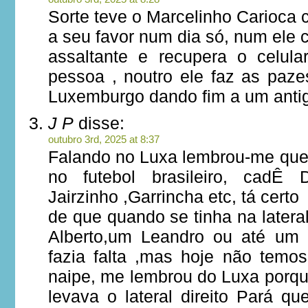
Sorte teve o Marcelinho Carioca 
a seu favor num dia só, num ele c
assaltante e recupera o celul
pessoa , noutro ele faz as paze
Luxemburgo dando fim a um antig
J P
disse:
outubro 3rd, 2025 at 8:37
Falando no Luxa lembrou-me que f
no futebol brasileiro, cadÊ D
Jairzinho ,Garrincha etc, tá certo
de que quando se tinha na lateral
Alberto,um Leandro ou até um 
fazia falta ,mas hoje não temo
naipe, me lembrou do Luxa porqu
levava o lateral direito Pará q