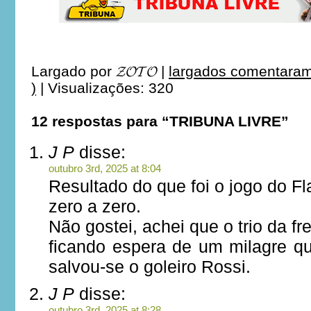
Largado por
𝓩𝓞𝓣𝓞
|
largados comentaram
)
|
Visualizações: 320
12 respostas para “TRIBUNA LIVRE”
J P
disse:
outubro 3rd, 2025 at 8:04
Resultado do que foi o jogo do 
zero a zero.
Não gostei, achei que o trio da f
ficando espera de um milagre q
salvou-se o goleiro Rossi.
J P
disse:
outubro 3rd, 2025 at 8:28