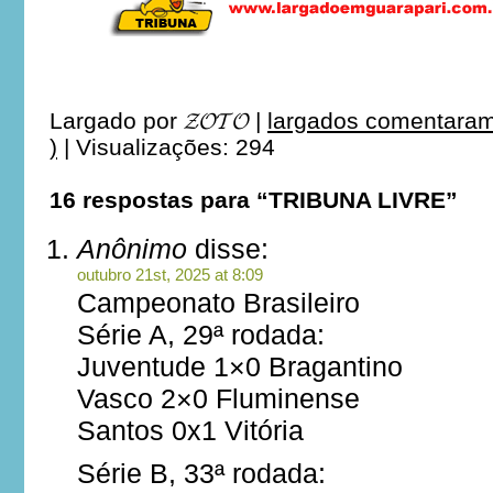
Largado por
𝓩𝓞𝓣𝓞
|
largados comentaram
)
|
Visualizações: 294
16 respostas para “TRIBUNA LIVRE”
Anônimo
disse:
outubro 21st, 2025 at 8:09
Campeonato Brasileiro
Série A, 29ª rodada:
Juventude 1×0 Bragantino
Vasco 2×0 Fluminense
Santos 0x1 Vitória
Série B, 33ª rodada: