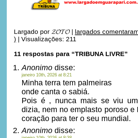
Largado por
𝓩𝓞𝓣𝓞
|
largados comentaram
)
|
Visualizações: 211
11 respostas para “TRIBUNA LIVRE”
Anonimo
disse:
janeiro 10th, 2026 at 8:21
Minha terra tem palmeiras
onde canta o sabiá.
Pois é , nunca mais se viu u
dizia, nem no emplasto poroso e P
coração para ter o seu mundial.
Anonimo
disse:
janeiro 10th, 2026 at 8:38