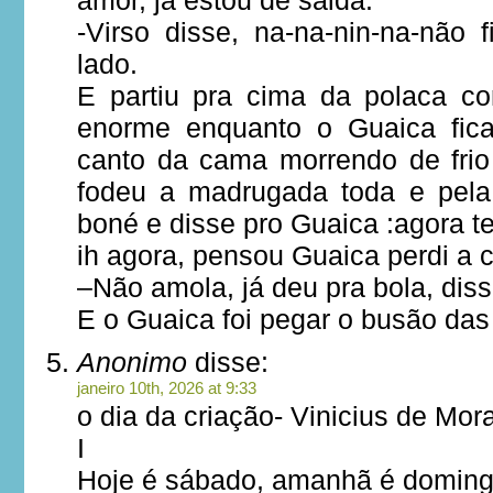
amor, já estou de saida.
-Virso disse, na-na-nin-na-não 
lado.
E partiu pra cima da polaca c
enorme enquanto o Guaica fica
canto da cama morrendo de frio 
fodeu a madrugada toda e pel
boné e disse pro Guaica :agora te
ih agora, pensou Guaica perdi a 
–Não amola, já deu pra bola, diss
E o Guaica foi pegar o busão da
Anonimo
disse:
janeiro 10th, 2026 at 9:33
o dia da criação- Vinicius de Mor
I
Hoje é sábado, amanhã é domin