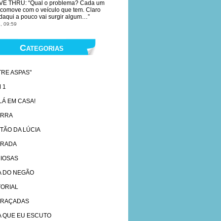
VE THRU
: “
Qual o problema? Cada um
ocomove com o veículo que tem. Claro
daqui a pouco vai surgir algum…
”
, 09:59
Categorias
TRE ASPAS"
 1
 LÁ EM CASA!
ARRA
TÃO DA LÚCIA
RADA
IOSAS
A DO NEGÃO
TORIAL
RAÇADAS
A QUE EU ESCUTO