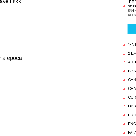
ável! kkk
DRI
se l
que 
ago 8
"EN
2 EM
na época
AH,
BIZ
CAN
CHA
CUR
DIC
EDI
ENG
FAL