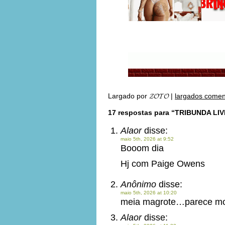
Largado por
𝓩𝓞𝓣𝓞
|
largados comen
17 respostas para “TRIBUNDA LIV
Alaor
disse:
maio 5th, 2026 at 9:52
Booom dia
Hj com Paige Owens
Anônimo
disse:
maio 5th, 2026 at 10:20
meia magrote…parece mo
Alaor
disse: