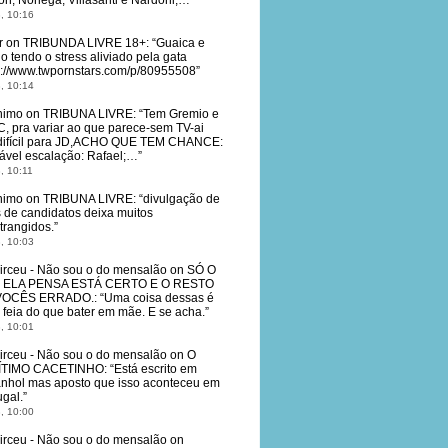
on; Noriega, Villasanti e Nardoni;…
”
, 10:16
r
on
TRIBUNDA LIVRE 18+
: “
Guaica e
o tendo o stress aliviado pela gata
s://www.twpornstars.com/p/80955508
”
, 10:14
nimo
on
TRIBUNA LIVRE
: “
Tem Gremio e
, pra variar ao que parece-sem TV-ai
 difícil para JD,ACHO QUE TEM CHANCE:
ável escalação: Rafael;…
”
, 10:11
nimo
on
TRIBUNA LIVRE
: “
divulgação de
 de candidatos deixa muitos
trangidos.
”
, 10:03
irceu - Não sou o do mensalão
on
SÓ O
 ELA PENSA ESTÁ CERTO E O RESTO
VOCÊS ERRADO.
: “
Uma coisa dessas é
 feia do que bater em mãe. E se acha.
”
, 10:01
irceu - Não sou o do mensalão
on
O
ÍTIMO CACETINHO
: “
Está escrito em
nhol mas aposto que isso aconteceu em
ugal.
”
, 10:00
irceu - Não sou o do mensalão
on