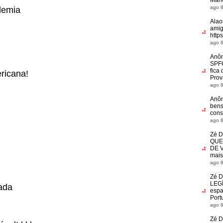
Marl
ago 8
demia
Alao
amig
http
ago 8
Anô
SPFC
fica
ricana!
Prov
ago 8
Anô
bens
cons
ago 8
Zé D
QUE
DE 
mais
ago 8
Zé D
LEG
cada
espa
Port
ago 8
Zé D