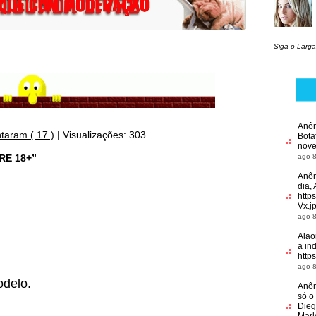
Siga o Larga
Anô
taram ( 17 )
|
Visualizações: 303
Bota
nove
RE 18+”
ago 8
Anô
dia, 
http
Vx.j
ago 8
Alao
a in
http
ago 8
delo.
Anô
só o
Dieg