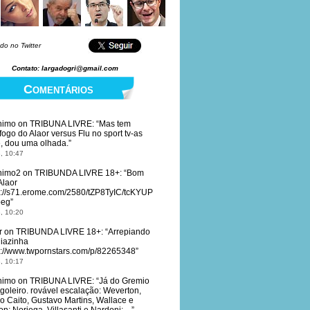
do no Twitter
Contato: largadogri@gmail.com
Comentários
nimo
on
TRIBUNA LIVRE
: “
Mas tem
fogo do Alaor versus Flu no sport tv-as
, dou uma olhada.
”
, 10:47
nimo2
on
TRIBUNDA LIVRE 18+
: “
Bom
Alaor
s://s71.erome.com/2580/tZP8TyIC/tcKYUP
peg
”
, 10:20
r
on
TRIBUNDA LIVRE 18+
: “
Arrepiando
diazinha
s://www.twpornstars.com/p/82265348
”
, 10:17
nimo
on
TRIBUNA LIVRE
: “
Já do Gremio
 goleiro. rovável escalação: Weverton,
o Caito, Gustavo Martins, Wallace e