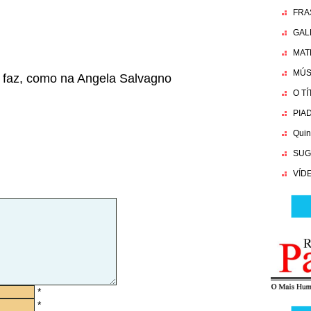
FRA
GAL
MAT
MÚS
a faz, como na Angela Salvagno
O T
PIA
Quin
SUG
VÍD
*
*