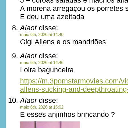
5 – coroas safadas e machos alf
A morena arregaçou os porretes 
E deu uma azeitada
Alaor
disse:
maio 6th, 2026 at 14:40
Gigi Allens e os mandriões
Alaor
disse:
maio 6th, 2026 at 14:46
Loira bagunceira
https://m.3pornstarmovies.com/vi
allens-sucking-and-deepthroating
Alaor
disse:
maio 6th, 2026 at 16:02
E esses anjinhos brincando ?