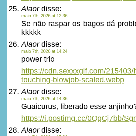
Alaor
disse:
maio 7th, 2026 at 12:36
Se não raspar os bagos dá prob
kkkkk
Alaor
disse:
maio 7th, 2026 at 14:24
power trio
https://cdn.sexxxgif.com/215403/
touching-blowjob-scaled.webp
Alaor
disse:
maio 7th, 2026 at 14:36
Guaicurus, liberado esse anjinho
https://i.postimg.cc/0QgCj7bb/
Alaor
disse: