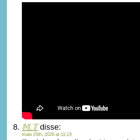
𝕄.𝕋
disse:
maio 25th, 2026 at 11:19