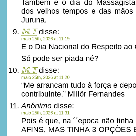
Também é o dia do Massagista
dos velhos tempos e das mãos
Juruna.
𝕄.𝕋
disse:
maio 25th, 2026 at 11:19
E o Dia Nacional do Respeito ao 
Só pode ser piada né?
𝕄.𝕋
disse:
maio 25th, 2026 at 11:20
“Me arrancam tudo à força e de
contribuinte.” Millôr Fernandes
Anônimo
disse:
maio 25th, 2026 at 11:31
Pois é que, na ´´epoca não tin
AFINS, MAS TINHA 3 OPÇÕES 