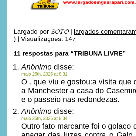
Largado por
𝓩𝓞𝓣𝓞
|
largados comentaram
)
|
Visualizações: 147
11 respostas para “TRIBUNA LIVRE”
Anônimo
disse:
maio 25th, 2026 at 8:31
O . que viu e gostou:a visita que
a Manchester a casa do Casemi
e o passeio nas redondezas.
Anônimo
disse:
maio 25th, 2026 at 8:34
Outro fato marcante foi o golaço 
apagar das luzes contra o Galo