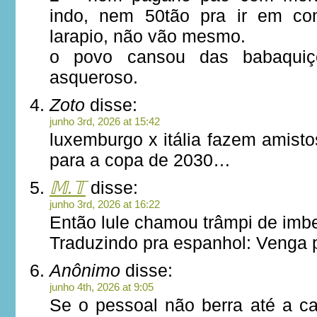
indo, nem 50tão pra ir em com
larapio, não vão mesmo.
o povo cansou das babaquiçe
asqueroso.
Zoto
disse:
junho 3rd, 2026 at 15:42
luxemburgo x itália fazem amist
para a copa de 2030…
𝕄.𝕋
disse:
junho 3rd, 2026 at 16:22
Então lule chamou trâmpi de imbe
Traduzindo pra espanhol: Venga 
Anônimo
disse:
junho 4th, 2026 at 9:05
Se o pessoal não berra até a ca