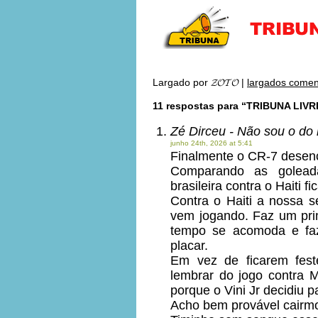
Largado por
𝓩𝓞𝓣𝓞
|
largados comen
11 respostas para “TRIBUNA LIVR
Zé Dirceu - Não sou o do
junho 24th, 2026 at 5:41
Finalmente o CR-7 desenc
Comparando as golead
brasileira contra o Haiti 
Contra o Haiti a nossa 
vem jogando. Faz um pri
tempo se acomoda e faz
placar.
Em vez de ficarem feste
lembrar do jogo contra 
porque o Vini Jr decidiu p
Acho bem provável cairmo