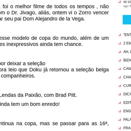
vc c
foi o melhor filme de todos os tempos , não
ago 5
 o Dr. Jivago, aliás, ontem vi o Zorro vencer
tar seu pai Dom Alejandro de la Vega.
"EN
nesse modelo de copa do mundo, além de um
es inexpressivos ainda tem chance.
2 EM
AH,
BIZ
por deixar a seleção
ora leio que Doku já retornou a seleção belga
CAN
 companheiros.
CHA
CUR
 Lendas da Paixão, com Brad Pitt.
DIC
EDI
ainda tem um bom enredo!
ENG
FAL
tinua na copa, mas se passar para as 16ª,
FRA