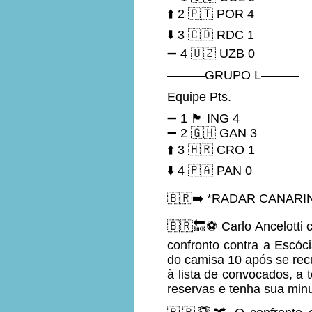
⬆️ 2 🇵🇹 POR 4
⬇️ 3 🇨🇩 RDC 1
➖ 4 🇺🇿 UZB 0
———GRUPO L———
Equipe Pts.
➖ 1 🏴󠁧󠁢󠁥󠁮󠁧󠁿 ING 4
➖ 2 🇬🇭 GAN 3
⬆️ 3 🇭🇷 CRO 1
⬇️ 4 🇵🇦 PAN 0
🇧🇷➡️ *RADAR CANARIN
🇧🇷🔙⚽ Carlo Ancelotti 
confronto contra a Escóci
do camisa 10 após se recu
à lista de convocados, a
reservas e tenha sua min