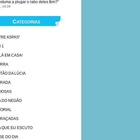
ostuma a plugar o rabo deles tbm?
”
, 19:28
Categorias
TRE ASPAS"
 1
 LÁ EM CASA!
ARRA
TÃO DA LÚCIA
RADA
IOSAS
A DO NEGÃO
TORIAL
RAÇADAS
A QUE EU ESCUTO
SE DO DIA