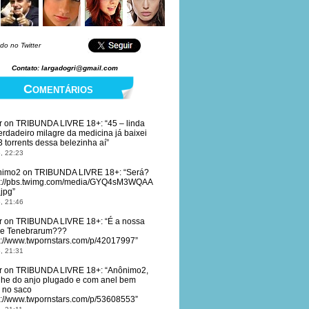
do no Twitter
Contato: largadogri@gmail.com
Comentários
r
on
TRIBUNDA LIVRE 18+
: “
45 – linda
erdadeiro milagre da medicina já baixei
3 torrents dessa belezinha aí
”
, 22:23
nimo2
on
TRIBUNDA LIVRE 18+
: “
Será?
s://pbs.twimg.com/media/GYQ4sM3WQAA
.jpg
”
, 21:46
r
on
TRIBUNDA LIVRE 18+
: “
É a nossa
re Tenebrarum???
s://www.twpornstars.com/p/42017997
”
, 21:31
r
on
TRIBUNDA LIVRE 18+
: “
Anônimo2,
lhe do anjo plugado e com anel bem
o no saco
s://www.twpornstars.com/p/53608553
”