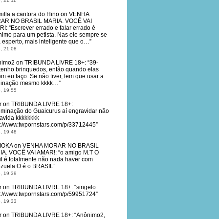
, 21:11
illa a cantora do Hino
on
VENHA
AR NO BRASIL MARIA. VOCÊ VAI
R!
: “
Escrever errado e falar errado é
nimo para um petista. Nas ele sempre se
 esperto, mais inteligente que o…
”
, 21:08
nimo2
on
TRIBUNDA LIVRE 18+
: “
39-
tenho brinquedos, então quando elas
m eu faço. Se não tiver, tem que usar a
ginação mesmo kkkk…
”
, 19:55
r
on
TRIBUNDA LIVRE 18+
:
eminação do Guaicurus aí engravidar não
avida kkkkkkkk
s://www.twpornstars.com/p/33712445
”
, 19:48
IOKA
on
VENHA MORAR NO BRASIL
IA. VOCÊ VAI AMAR!
: “
o amigo M.T O
il é totalmente não nada haver com
zuela O é o BRASIL
”
, 19:39
r
on
TRIBUNDA LIVRE 18+
: “
singelo
s://www.twpornstars.com/p/59951724
”
, 19:33
r
on
TRIBUNDA LIVRE 18+
: “
Anônimo2,