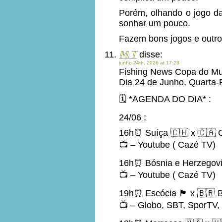
Porém, olhando o jogo da
sonhar um pouco.
Fazem bons jogos e outro
𝕄.𝕋
disse:
junho 24th, 2026 at 17:23
Fishing News Copa do M
Dia 24 de Junho, Quarta-
🗓️ *AGENDA DO DIA* :
24/06 :
16h⏰ Suíça 🇨🇭 x 🇨🇦
📺 – Youtube ( Cazé TV)
16h⏰ Bósnia e Herzegovi
📺 – Youtube ( Cazé TV)
19h⏰ Escócia 🏴󠁧󠁢󠁳󠁣󠁴󠁿 x 🇧🇷
📺 – Globo, SBT, SporTV