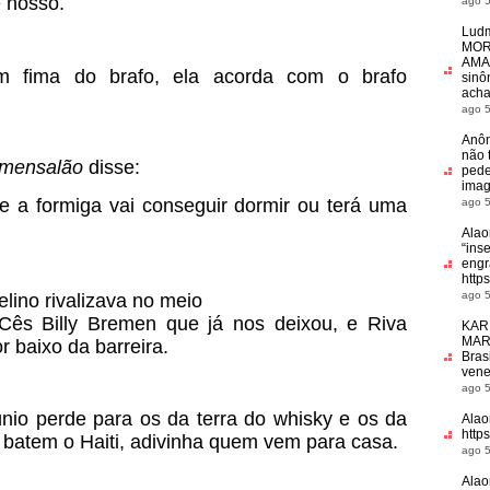
 nosso.
ago 5
Ludm
MOR
AMA
 fima do brafo, ela acorda com o brafo
sinô
acha
ago 5
Anô
não 
 mensalão
disse:
pede
ima
Fe a formiga vai conseguir dormir ou terá uma
ago 5
Alao
“
ins
engr
http
ago 5
lino rivalizava no meio
s Billy Bremen que já nos deixou, e Riva
KAR
MAR
r baixo da barreira.
Bras
vene
ago 5
únio perde para os da terra do whisky e os da
Alao
http
a batem o Haiti, adivinha quem vem para casa.
ago 5
Alao