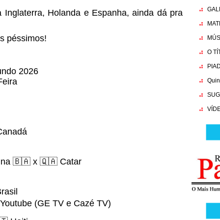
GAL
 Inglaterra, Holanda e Espanha, ainda dá pra
MAT
s péssimos!
MÚS
O T
PIA
undo 2026
Feira
Quin
SUG
VÍD
 Canadá
na 🇧🇦 x 🇶🇦 Catar
 Brasil
, Youtube (GE TV e Cazé TV)