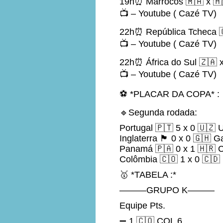
19h⏰ Marrocos 🇲🇦 x 🇭
📺 – Youtube ( Cazé TV)
22h⏰ República Tcheca 
📺 – Youtube ( Cazé TV)
22h⏰ África do Sul 🇿🇦 x
📺 – Youtube ( Cazé TV)
⚽ *PLACAR DA COPA* :
🔹Segunda rodada:
Portugal 🇵🇹 5 x 0 🇺🇿 
Inglaterra 🏴󠁧󠁢󠁥󠁮󠁧󠁿 0 x 0 🇬🇭
Panamá 🇵🇦 0 x 1 🇭🇷 C
Colômbia 🇨🇴 1 x 0 🇨
🥇 *TABELA :*
———GRUPO K———
Equipe Pts.
➖ 1 🇨🇴 COL 6