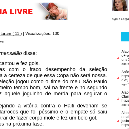
Siga o Larga
taram ( 11 )
|
Visualizações: 130
E”
Alao
 mensalão
disse:
d+ v
uns 
antou e fez gols.
ago 5
as com o fraco desempenho da seleção
Anô
fica a certeza de que essa Copa não será nossa.
http
eVaj
seleção jogou como o time do meu São Paulo
ago 5
meiro tempo bom, sai na frente e no segundo
Alao
 aquele joguinho de merda para segurar o
Clai
http
jando a vitória contra o Haiti deveriam se
ago 5
Marrocos que foi péssimo e o empate só saiu
Alao
arar de fazer corpo mole e fez um belo gol.
deta
just
s na próxima fase.
http