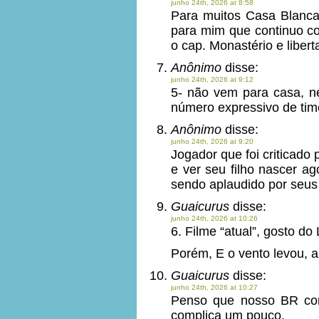
junho 24th, 2026 at 8:58
Para muitos Casa Blanca 
para mim que continuo com
o cap. Monastério e liber
Anônimo
disse:
junho 24th, 2026 at 9:12
5- não vem para casa, 
número expressivo de tim
Anônimo
disse:
junho 24th, 2026 at 9:20
Jogador que foi criticado 
e ver seu filho nascer ag
sendo aplaudido por seus
Guaicurus
disse:
junho 24th, 2026 at 10:26
6. Filme “atual”, gosto do
Porém, E o vento levou, 
Guaicurus
disse:
junho 24th, 2026 at 10:27
Penso que nosso BR con
complica um pouco.