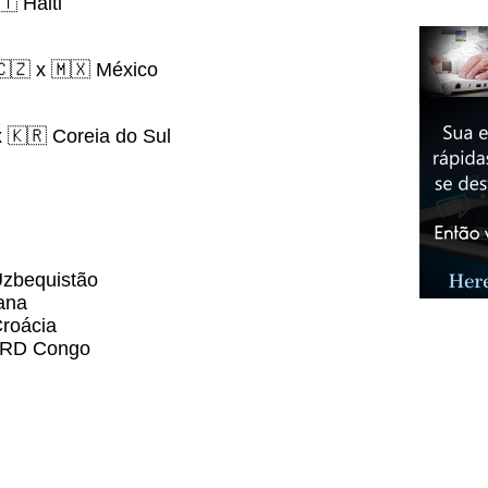
 Haiti
🇿 x 🇲🇽 México
 🇰🇷 Coreia do Sul
Uzbequistão
 Gana
roácia
 RD Congo