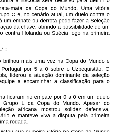
ntra a Escócia será decisivo para definir o
mata-mata da Copa do Mundo. Uma vitória
rupo C e, no cenário atual, um duelo contra o
á um empate ou derrota pode fazer a Seleção
cação da chave, abrindo a possibilidade de um
o contra Holanda ou Suécia logo na primeira
* :
o brilhou mais uma vez na Copa do Mundo e
Portugal por 5 a 0 sobre o Uzbequistão. O
ls, liderou a atuação dominante da seleção
equipe a encaminhar a classificação para o
ana ficaram no empate por 0 a 0 em um duelo
 do Grupo L da Copa do Mundo. Apesar do
eleção africana mostrou solidez defensiva,
ário e manteve viva a disputa pela primeira
tima rodada.
istou sua primeira vitória na Copa do Mundo