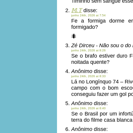
Timinho sem sangue esse
𝕄.𝕋
disse:
junho 24th, 2026 at 7:54
Fe a formiga dorme em
formigado?
🐜
Zé Dirceu - Não sou o do
junho 24th, 2026 at 8:26
Se o brafo estiver duro 
noitada quente?
Anônimo
disse:
junho 24th, 2026 at 8:33
Lá no Longínquo 74 – Rive
campo com o bom escoCê
conseguiu fazer um gol po
Anônimo
disse:
junho 24th, 2026 at 8:40
Se o Brasil por um infort
terra do filme casa blanc
Anônimo
disse: