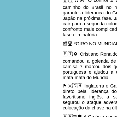
🇧🇷🏆🔀 O confronto co
caminho do Brasil no 
garante a liderança do G
Japão na próxima fase. J
cair para a segunda colo
confronto mais complicad
fase eliminatória.
📰🏆 *GIRO NO MUNDIAL
🇵🇹⚽ Cristiano Ronald
comandou a goleada de 
camisa 7 marcou dois go
portuguesa e ajudou a 
mata-mata do Mundial.
🏴⚔️🇬🇭 Inglaterra e G
direto pela liderança
favoritismo inglês, a s
segurou o ataque advers
colocação da chave na úl
🇭🇷⚽🛡️ A Croácia conqu