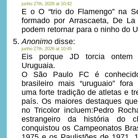
junho 27th, 2026 at 10:42
E o O “trio do Flamengo” na S
formado por Arrascaeta, De La
podem retornar para o ninho do U
Anonimo
disse:
junho 27th, 2026 at 10:45
Eis porque JD torcia ontem
Uruguaia.
O São Paulo FC é conhecid
brasileiro mais “uruguaio” for
uma forte tradição de atletas e t
país. Os maiores destaques qu
no Tricolor incluem:Pedro Rocha
estrangeiro da história do c
conquistou os Campeonatos Bras
1975 e os Paulistões de 1971, 