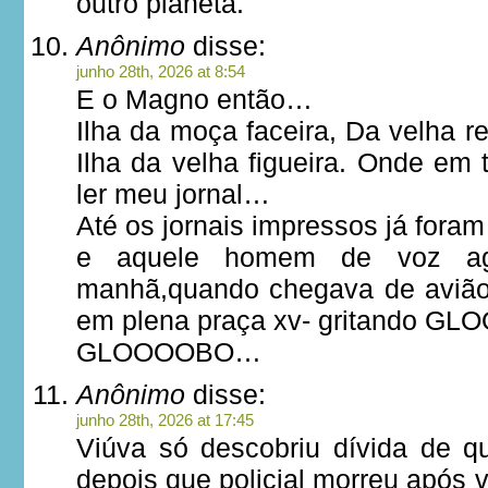
outro planeta.
Anônimo
disse:
junho 28th, 2026 at 8:54
E o Magno então…
Ilha da moça faceira, Da velha re
Ilha da velha figueira. Onde em 
ler meu jornal…
Até os jornais impressos já fora
e aquele homem de voz a
manhã,quando chegava de avião
em plena praça xv- gritando G
GLOOOOBO…
Anônimo
disse:
junho 28th, 2026 at 17:45
Viúva só descobriu dívida de 
depois que policial morreu após v