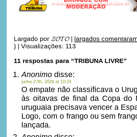
***
Largado por
𝓩𝓞𝓣𝓞
|
largados comentaram
)
|
Visualizações: 113
11 respostas para “TRIBUNA LIVRE”
Anonimo
disse:
junho 27th, 2026 at 10:24
O empate não classificava o Uru
às oitavas de final da Copa do
uruguaia precisava vencer a Esp
Logo, com o frango ou sem frango
lançada.
Anonimo
disse: