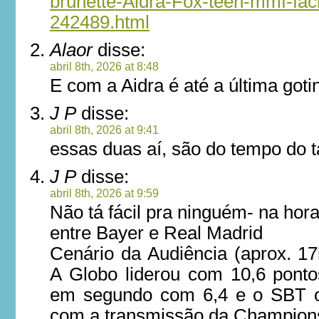
brunette-Aidra-Fox-teen-mmf-fac
242489.html
Alaor
disse:
abril 8th, 2026 at 8:48
E com a Aidra é até a última goti
J P
disse:
abril 8th, 2026 at 9:41
essas duas aí, são do tempo do 
J P
disse:
abril 8th, 2026 at 9:59
Não tá fácil pra ninguém- na hor
entre Bayer e Real Madrid
Cenário da Audiência (aprox. 17
A Globo liderou com 10,6 ponto
em segundo com 6,4 e o SBT o
com a transmissão da Champion