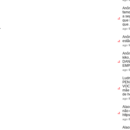
Anô
famo
a s
que 
que
.
ago 9
Anô
estã
ago 9
Anô
kiko
DAN
EMP
ago 9
Ludm
PEN
VOC
mãe 
de h
ago 8
Alao
não 
http
ago 8
Alao