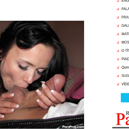
ENG
FAL
FRA
GAL
MAT
MÚS
O T
PIA
Quin
SUG
VÍD