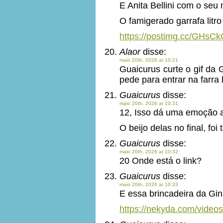
E Anita Bellini com o seu 
O famigerado garrafa litro
https://postimg.cc/GHsC
Alaor
disse:
maio 20th, 2026 at 10:21
Guaicurus curte o gif da 
pede para entrar na farra
Guaicurus
disse:
maio 20th, 2026 at 10:31
12, Isso dá uma emoção a
O beijo delas no final, foi 
Guaicurus
disse:
maio 20th, 2026 at 10:32
20 Onde está o link?
Guaicurus
disse:
maio 20th, 2026 at 10:33
E essa brincadeira da Gin
https://nekyda.com/video