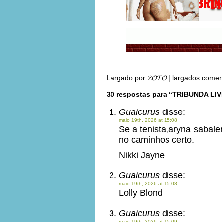
Largado por
𝓩𝓞𝓣𝓞
|
largados comen
30 respostas para “TRIBUNDA LIV
Guaicurus
disse:
maio 19th, 2026 at 15:08
Se a tenista,aryna sabale
no caminhos certo.
Nikki Jayne
Guaicurus
disse:
maio 19th, 2026 at 15:08
Lolly Blond
Guaicurus
disse:
maio 19th, 2026 at 15:09