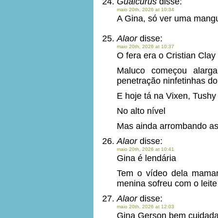
Guaicurus
disse:
maio 20th, 2026 at 10:34
A Gina, só ver uma mangue
Alaor
disse:
maio 20th, 2026 at 10:37
O fera era o Cristian Clay
Maluco começou alarga
penetração ninfetinhas do
E hoje tá na Vixen, Tushy 
No alto nível
Mas ainda arrombando as 
Alaor
disse:
maio 20th, 2026 at 10:41
Gina é lendária
Tem o vídeo dela maman
menina sofreu com o leite
Alaor
disse:
maio 20th, 2026 at 12:03
Gina Gerson bem cuidad