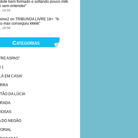
dote bem formado e soltando pouco milk
ei sem entender
”
, 19:34
nimo2
on
TRIBUNDA LIVRE 18+
: “
9-
eu mas conseguiu kkkkk
”
, 18:58
Categorias
TRE ASPAS"
 1
 LÁ EM CASA!
ARRA
TÃO DA LÚCIA
RADA
IOSAS
A DO NEGÃO
TORIAL