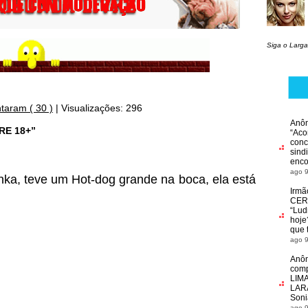
Siga o Larga
taram ( 30 )
|
Visualizações: 296
Anô
RE 18+”
“
Aco
conc
sind
enco
ago 9
nka, teve um Hot-dog grande na boca, ela está
Irmã
CER
“
Ludm
hoje
que 
ago 9
Anô
com
LIM
LARA
Soni
ago 9