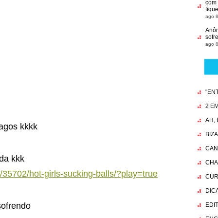
com 
fiqu
ago 8
Anô
sofr
ago 8
"EN
2 EM
AH,
agos kkkk
BIZ
CAN
da kkk
CHA
/35702/hot-girls-sucking-balls/?play=true
CUR
DIC
sofrendo
EDI