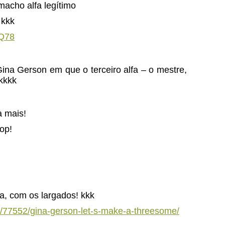
macho alfa legítimo
 kkk
kQ78
Gina Gerson em que o terceiro alfa – o mestre,
 kkkk
 mais!
top!
a, com os largados! kkk
s/77552/gina-gerson-let-s-make-a-threesome/