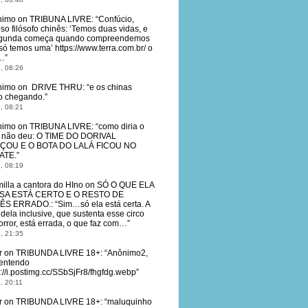
nimo
on
TRIBUNA LIVRE
: “
Confúcio,
so filósofo chinês: ‘Temos duas vidas, e
egunda começa quando compreendemos
só temos uma’ https://www.terra.com.br/ o
…
”
, 08:26
nimo
on
DRIVE THRU
: “
e os chinas
o chegando.
”
, 08:21
nimo
on
TRIBUNA LIVRE
: “
como diria o
, não deu: O TIME DO DORIVAL
ÇOU E O BOTA DO LALÁ FICOU NO
ATE.
”
, 08:19
illa a cantora do HIno
on
SÓ O QUE ELA
SA ESTÁ CERTO E O RESTO DE
ÊS ERRADO.
: “
Sim…só ela está certa. A
dela inclusive, que sustenta esse circo
orror, está errada, o que faz com…
”
, 21:35
r
on
TRIBUNDA LIVRE 18+
: “
Anônimo2,
entendo
s://i.postimg.cc/SSbSjFr8/fhgfdg.webp
”
, 20:11
r
on
TRIBUNDA LIVRE 18+
: “
maluquinho