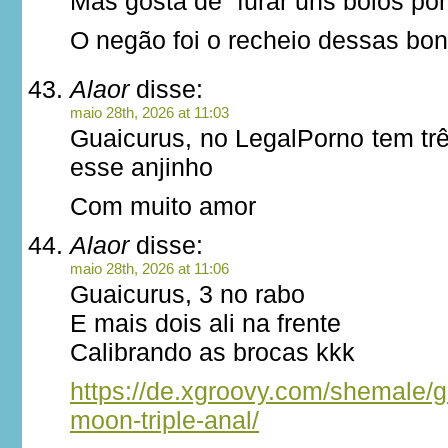
Mas gosta de “furar uns bolos por
O negão foi o recheio dessas bo
Alaor
disse:
maio 28th, 2026 at 11:03
Guaicurus, no LegalPorno tem tr
esse anjinho
Com muito amor
Alaor
disse:
maio 28th, 2026 at 11:06
Guaicurus, 3 no rabo
E mais dois ali na frente
Calibrando as brocas kkk
https://de.xgroovy.com/shemale/g
moon-triple-anal/