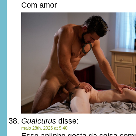
Com amor
Guaicurus
disse:
maio 28th, 2026 at 9:40
Esse anjinho gosta da coisa comp