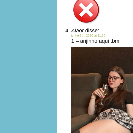
Alaor
disse:
junho 9th, 2026 at 11:26
1 – anjinho aqui tbm