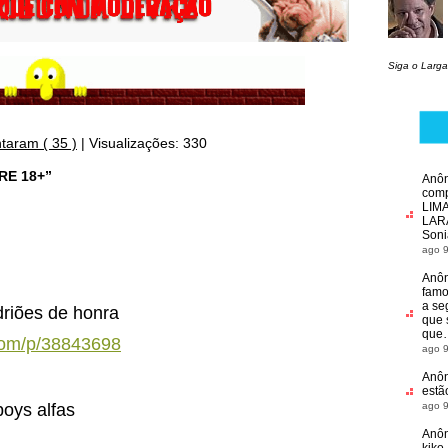
Siga o Larga
taram ( 35 )
|
Visualizações: 330
RE 18+”
Anô
com
LIM
LARA
Soni
ago 9
Anô
famo
a s
driões de honra
que 
que
com/p/38843698
ago 9
Anô
estã
oys alfas
ago 9
Anô