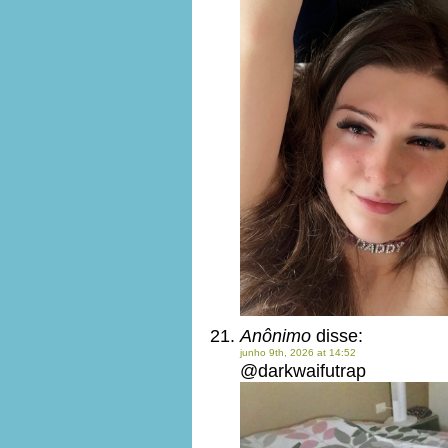
Anônimo
disse:
junho 9th, 2026 at 14:52
@darkwaifutrap