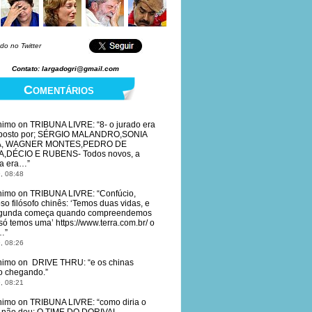
do no Twitter
Contato: largadogri@gmail.com
Comentários
nimo
on
TRIBUNA LIVRE
: “
8- o jurado era
posto por; SÉRGIO MALANDRO,SONIA
A, WAGNER MONTES,PEDRO DE
,DÉCIO E RUBENS- Todos novos, a
a era…
”
, 08:48
nimo
on
TRIBUNA LIVRE
: “
Confúcio,
so filósofo chinês: ‘Temos duas vidas, e
egunda começa quando compreendemos
só temos uma’ https://www.terra.com.br/ o
…
”
, 08:26
nimo
on
DRIVE THRU
: “
e os chinas
o chegando.
”
, 08:21
nimo
on
TRIBUNA LIVRE
: “
como diria o