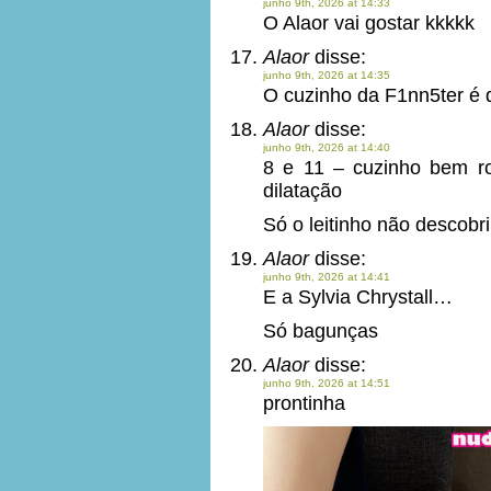
junho 9th, 2026 at 14:33
O Alaor vai gostar kkkkk
Alaor
disse:
junho 9th, 2026 at 14:35
O cuzinho da F1nn5ter é
Alaor
disse:
junho 9th, 2026 at 14:40
8 e 11 – cuzinho bem r
dilatação
Só o leitinho não descobri
Alaor
disse:
junho 9th, 2026 at 14:41
E a Sylvia Chrystall…
Só bagunças
Alaor
disse:
junho 9th, 2026 at 14:51
prontinha