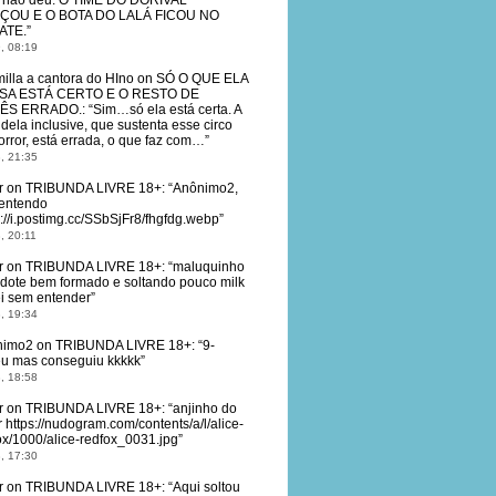
, não deu: O TIME DO DORIVAL
ÇOU E O BOTA DO LALÁ FICOU NO
ATE.
”
, 08:19
illa a cantora do HIno
on
SÓ O QUE ELA
SA ESTÁ CERTO E O RESTO DE
ÊS ERRADO.
: “
Sim…só ela está certa. A
dela inclusive, que sustenta esse circo
orror, está errada, o que faz com…
”
, 21:35
r
on
TRIBUNDA LIVRE 18+
: “
Anônimo2,
entendo
s://i.postimg.cc/SSbSjFr8/fhgfdg.webp
”
, 20:11
r
on
TRIBUNDA LIVRE 18+
: “
maluquinho
dote bem formado e soltando pouco milk
ei sem entender
”
, 19:34
nimo2
on
TRIBUNDA LIVRE 18+
: “
9-
eu mas conseguiu kkkkk
”
, 18:58
r
on
TRIBUNDA LIVRE 18+
: “
anjinho do
 https://nudogram.com/contents/a/l/alice-
ox/1000/alice-redfox_0031.jpg
”
, 17:30
r
on
TRIBUNDA LIVRE 18+
: “
Aqui soltou