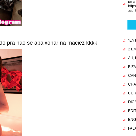
uma 
http
ago 8
"EN
do pra não se apaixonar na maciez kkkk
2 EM
AH,
BIZ
CAN
CHA
CUR
DIC
EDI
ENG
FAL