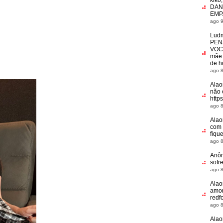
kiko
DAN
EMP
ago 9
Ludm
PEN
VOC
mãe 
de h
ago 8
Alao
não 
http
ago 8
Alao
com 
fiqu
ago 8
Anô
sofr
ago 8
Alao
amor
redf
ago 8
Alao