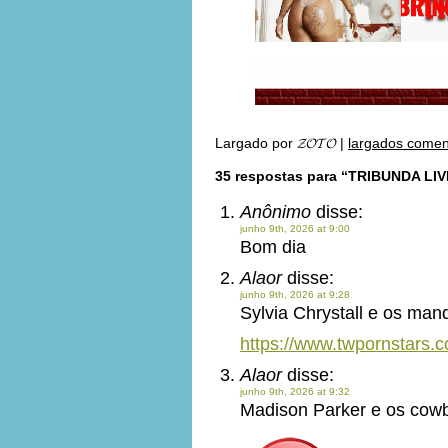
Largado por
𝓩𝓞𝓣𝓞
|
largados comen
35 respostas para “TRIBUNDA LIV
Anônimo
disse:
junho 9th, 2026 at 9:00
Bom dia
Alaor
disse:
junho 9th, 2026 at 9:28
Sylvia Chrystall e os man
https://www.twpornstars.
Alaor
disse:
junho 9th, 2026 at 9:32
Madison Parker e os cowb