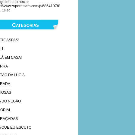
gotinha do néctar
s://www.twpornstars.com/p/68641978
”
, 16:26
Categorias
TRE ASPAS"
 1
 LÁ EM CASA!
ARRA
TÃO DA LÚCIA
RADA
IOSAS
A DO NEGÃO
TORIAL
RAÇADAS
A QUE EU ESCUTO