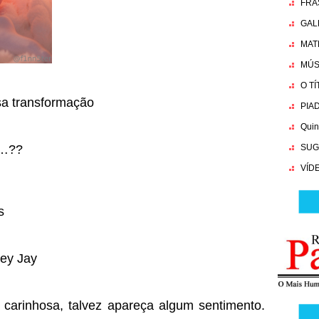
FRA
GAL
MAT
MÚS
O T
sa transformação
PIA
Quin
n…??
SUG
VÍD
s
ley Jay
 carinhosa, talvez apareça algum sentimento.