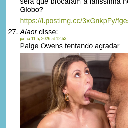
será que brocaram a larissinha n
Globo?
https://i.postimg.cc/3xGnkpFy/fg
Alaor
disse:
junho 11th, 2026 at 12:53
Paige Owens tentando agradar