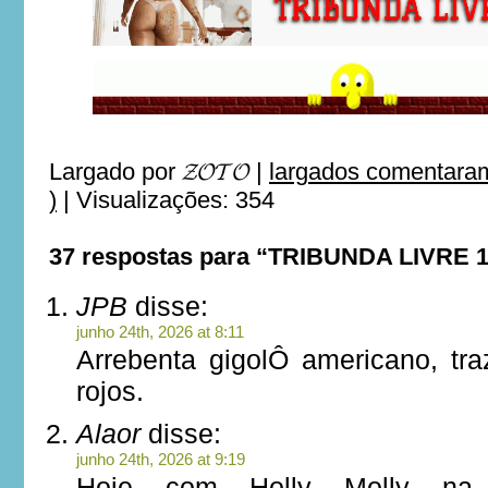
Largado por
𝓩𝓞𝓣𝓞
|
largados comentaram
)
|
Visualizações: 354
37 respostas para “TRIBUNDA LIVRE 
JPB
disse:
junho 24th, 2026 at 8:11
Arrebenta gigolÔ americano, tr
rojos.
Alaor
disse:
junho 24th, 2026 at 9:19
Hoje com Holly Molly na 