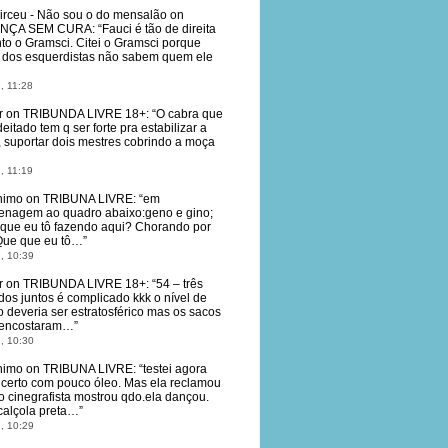
irceu - Não sou o do mensalão
on
NÇA SEM CURA
: “
Fauci é tão de direita
to o Gramsci. Citei o Gramsci porque
dos esquerdistas não sabem quem ele
, 11:28
r
on
TRIBUNDA LIVRE 18+
: “
O cabra que
deitado tem q ser forte pra estabilizar a
, suportar dois mestres cobrindo a moça
, 11:19
nimo
on
TRIBUNA LIVRE
: “
em
nagem ao quadro abaixo:geno e gino;
que eu tô fazendo aqui? Chorando por
Que que eu tô…
”
, 10:39
r
on
TRIBUNDA LIVRE 18+
: “
54 – três
dos juntos é complicado kkk o nível de
o deveria ser estratosférico mas os sacos
 encostaram…
”
, 10:30
nimo
on
TRIBUNA LIVRE
: “
testei agora
 certo com pouco óleo. Mas ela reclamou
o cinegrafista mostrou qdo.ela dançou.
calçola preta…
”
, 10:29