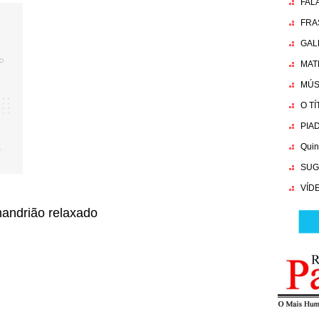
FAL
FRA
GAL
MAT
MÚS
O T
PIA
Quin
SUG
VÍD
andrião relaxado