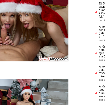
Zé D
DOE
quan
99% 
foi.
”
ago 7
Alao
fica 
gata
e…
”
ago 7
Anô
home
Que 
ela 
ago 7
Alao
dota
tesã
não
ago 7
Anô
,deu
que 
sua 
ago 7