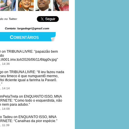
do no Twitter
Contato: largadogri@gmail.com
Comentários
r
on
TRIBUNA LIVRE
: “
papaizão bem
ido
://i001.imx.to/i/2026/06/11/6tqg0v.jpg
”
, 14:36
go
on
TRIBUNA LIVRE
: “
8 ieu fazeu nada
 seu timeco é que numguentô mermo,
oi ificiente igual a farinha la Pavarô.
…
”
, 14:14
mPelaTreta
on
ENQUANTO ISSO, MNA
ERNETE
: “
Como todo o esquerdista, não
e nem para adubo.
”
, 14:08
io Tadeu
on
ENQUANTO ISSO, MNA
ERNETE
: “
Canalhas da pior espécie.
”
, 11:39