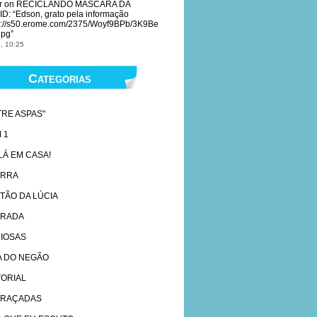
r
on
RECICLANDO MASCARA DA
ID
: “
Edson, grato pela informação
s://s50.erome.com/2375/Woyf9BPb/3K9Be
jpg
”
, 10:25
Categorias
TRE ASPAS"
 1
 LÁ EM CASA!
ARRA
TÃO DA LÚCIA
RADA
IOSAS
A DO NEGÃO
TORIAL
RAÇADAS