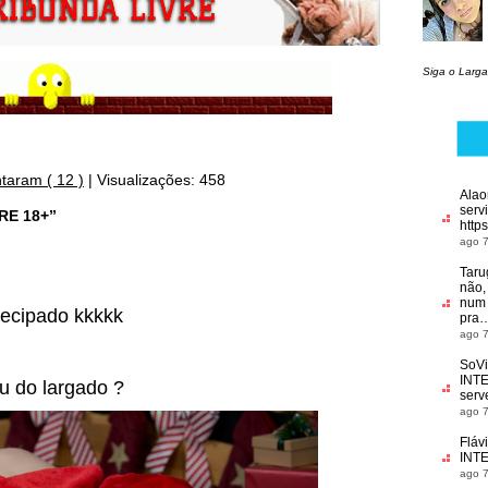
Siga o Larga
taram ( 12 )
|
Visualizações: 458
Alao
serv
RE 18+”
https
ago 7
Taru
não,
num f
tecipado kkkkk
pra
ago 7
SoVi
INT
u do largado ?
serv
ago 7
Fláv
INT
ago 7