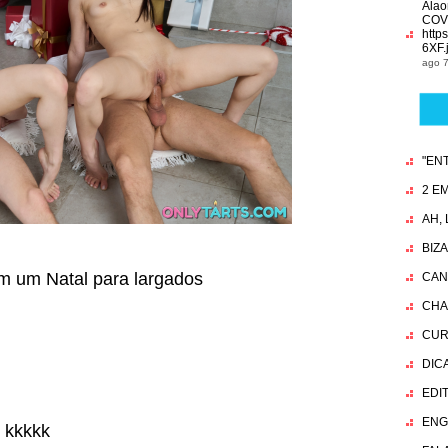
Alao
COV
http
6XF.
ago 7
"EN
2 EM
AH,
BIZ
m um Natal para largados
CAN
CHA
CUR
DIC
EDI
ENG
 kkkkk