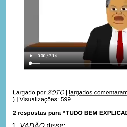
Largado por
𝓩𝓞𝓣𝓞
|
largados comentaram
)
|
Visualizações: 599
2 respostas para “TUDO BEM EXPLICA
VADÃO
disse: