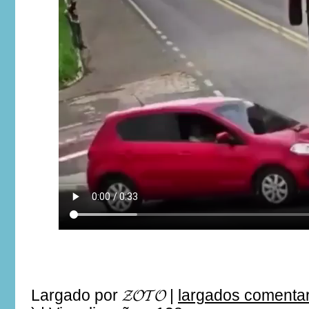
Largado por
𝓩𝓞𝓣𝓞
|
largados comenta