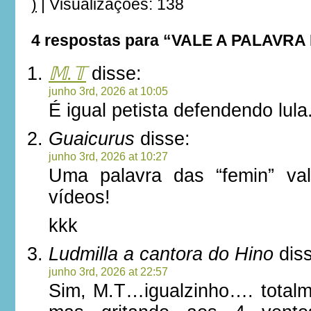
)
|
Visualizações: 138
4 respostas para “VALE A PALAVR
𝕄.𝕋
disse:
junho 3rd, 2026 at 10:05
É igual petista defendendo lula
Guaicurus
disse:
junho 3rd, 2026 at 10:27
Uma palavra das “femin” va
vídeos!
kkk
Ludmilla a cantora do Hino
diss
junho 3rd, 2026 at 22:57
Sim, M.T…igualzinho…. totalm