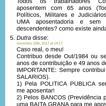
Todos os trabalhadores C
aposentem com 65 anos (Tod
Políticos, Militares e Judiciár
UMA aposentadoria e sem d
descendentes? como existe ainda
Dutra
disse:
novembro 10th, 2017 at 14:17
Caso real, o meu!
Contribuo desde Out/1984 ou se
anos de contribuição e 49 anos d
IMPORTANTE: Sempre contribui
SALARIOS).
1) Pela POLITICA PUBLICA ser
me aposentar!
2) Pelos BANCOS (Previdência pr
uma BAITA GRANA para me apos