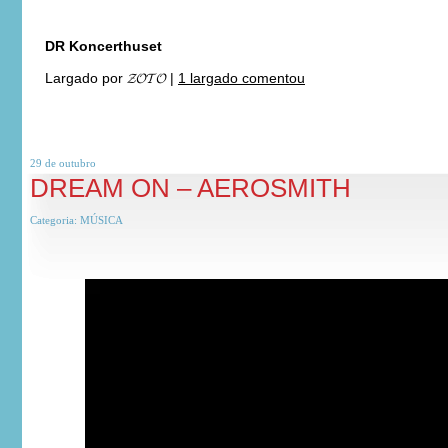
DR Koncerthuset
Largado por
𝓩𝓞𝓣𝓞
|
1 largado comentou
29 de
outubro
DREAM ON – AEROSMITH
Categoria:
MÚSICA