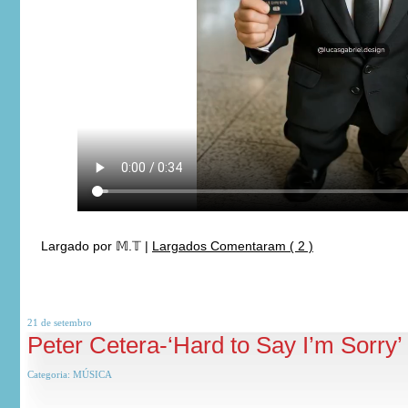
Largado por
𝕄.𝕋
|
Largados Comentaram ( 2 )
21 de
setembro
Peter Cetera-‘Hard to Say I’m Sorry’
Categoria:
MÚSICA