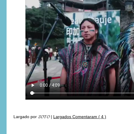
Largado por
𝓩𝓞𝓣𝓞
|
Largados Comentaram ( 4 )