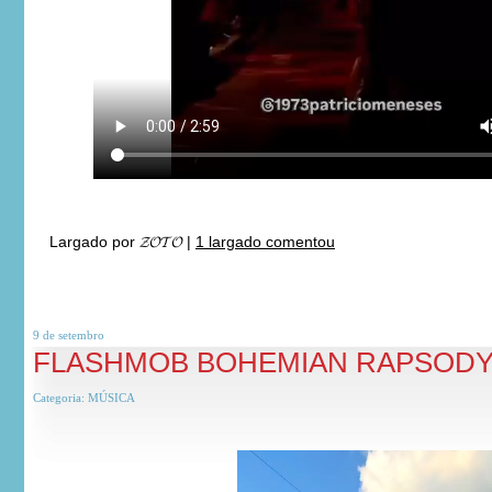
Largado por
𝓩𝓞𝓣𝓞
|
1 largado comentou
9 de
setembro
FLASHMOB BOHEMIAN RAPSOD
Categoria:
MÚSICA