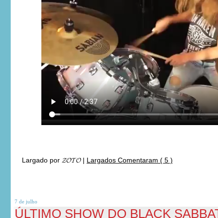
Largado por
𝓩𝓞𝓣𝓞
|
Largados Comentaram ( 5 )
7 de
julho
ÚLTIMO SHOW DO BLACK SABBA