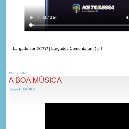
Largado por
𝓩𝓞𝓣𝓞
|
Largados Comentaram ( 6 )
19 de
outubro
A BOA MÚSICA
Categoria:
MÚSICA