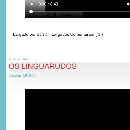
Largado por
𝓩𝓞𝓣𝓞
|
Largados Comentaram ( 3 )
16 de
outubro
OS LINGUARUDOS
Categoria:
MÚSICA