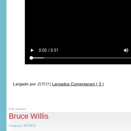
Largado por
𝓩𝓞𝓣𝓞
|
Largados Comentaram ( 3 )
8 de
outubro
Bruce Willis
Categoria:
MÚSICA