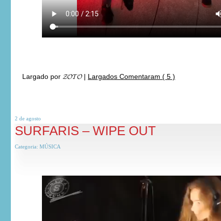
Largado por
𝓩𝓞𝓣𝓞
|
Largados Comentaram ( 5 )
2 de
agosto
SURFARIS – WIPE OUT
Categoria:
MÚSICA