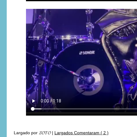
Largado por
𝓩𝓞𝓣𝓞
|
Largados Comentaram ( 2 )