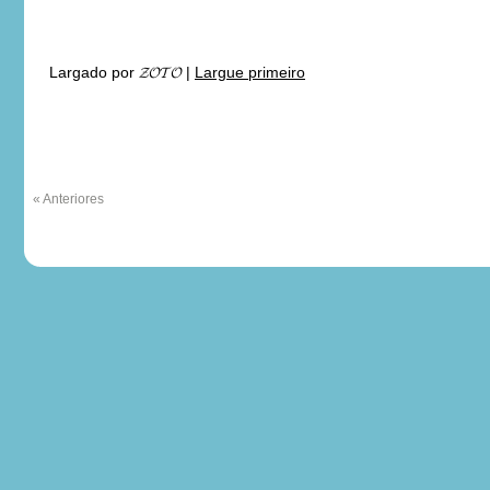
Largado por
𝓩𝓞𝓣𝓞
|
Largue primeiro
« Anteriores