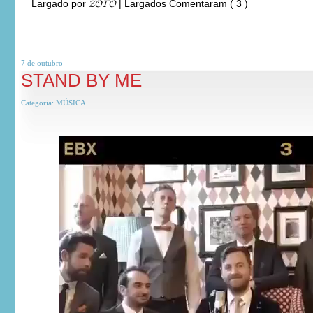
Largado por
𝓩𝓞𝓣𝓞
|
Largados Comentaram ( 3 )
7 de
outubro
STAND BY ME
Categoria:
MÚSICA