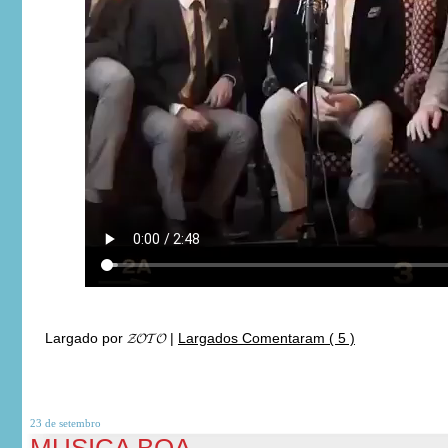
Largado por
𝓩𝓞𝓣𝓞
|
Largados Comentaram ( 5 )
23 de
setembro