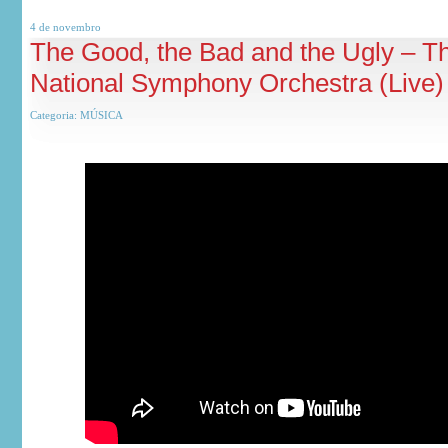
4 de
novembro
The Good, the Bad and the Ugly – T
National Symphony Orchestra (Live)
Categoria:
MÚSICA