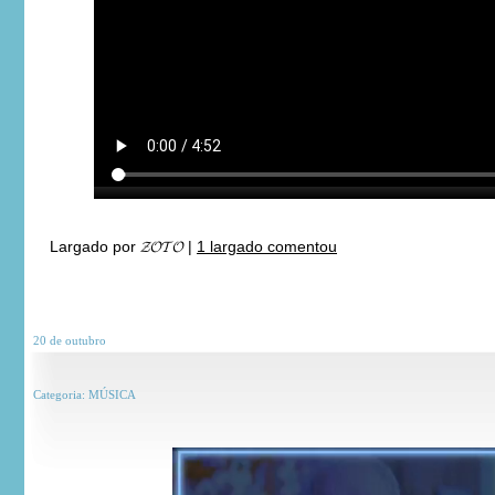
Largado por
𝓩𝓞𝓣𝓞
|
1 largado comentou
20 de
outubro
Categoria:
MÚSICA