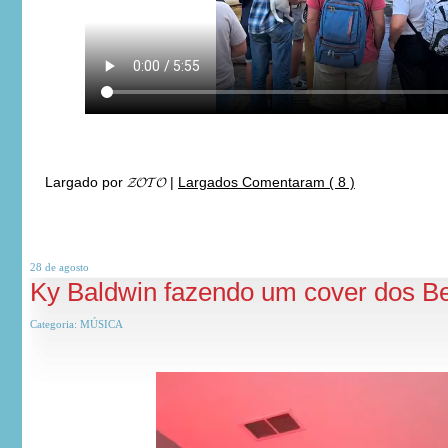
Largado por
𝓩𝓞𝓣𝓞
|
Largados Comentaram ( 8 )
28 de
agosto
Ky Baldwin fazendo um cover dos B
Categoria:
MÚSICA